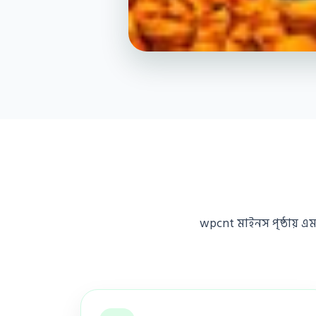
wpcnt মাইনস পৃষ্ঠায় এ