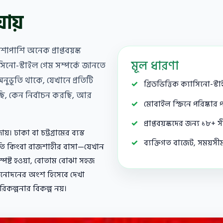
ায়
পাশি অনেক প্রাপ্তবয়স্ক
মূল ধারণা
াসিনো-স্টাইল গেম সম্পর্কে জানতে
ুভূতি থাকে, যেখানে প্রতিটি
গ্রিডভিত্তিক ক্যাসিনো-স্
ি, কেন নির্বাচন করছি, আর
মোবাইল স্ক্রিনে পরিষ্কা
প্রাপ্তবয়স্কদের জন্য ১৮+ 
। ঢাকা বা চট্টগ্রামের ব্যস্ত
ব্যক্তিগত বাজেট, সময়সীম
রতি কিংবা রাজশাহীর বাসা—যেখান
া স্পষ্ট হওয়া, বোতাম বোঝা সহজ
বিনোদনের অংশ হিসেবে দেখা
রিকল্পনার বিকল্প নয়।