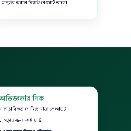
অনুভব করলে বিরতি নেওয়াই ভালো।
অভিজ্ঞতার দিক
িনে স্বাভাবিকভাবে নিচে নামা লেআউট
 পড়ার জন্য স্পষ্ট ফন্ট