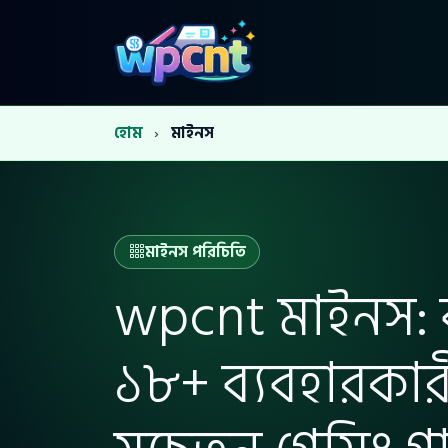
হোম
›
মাইনস
মাইনস পরিচিতি
wpcnt মাইনস: 
১৮+ ব্যবহারকার