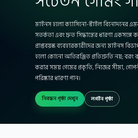
সচেতন গেমিং গ
মাইনস হলো ক্যাসিনো-স্টাইল বিনোদনের এমন এ
সতর্কতা এবং দ্রুত সিদ্ধান্তের ধারণা একসঙ্গে
প্রাপ্তবয়স্ক ব্যবহারকারীদের জন্য মাইনস বিভা
হলো কোনো অতিরঞ্জিত প্রতিশ্রুতি নয়; বরং
করার সময় গেমের প্রকৃতি, নিজের সীমা, গোপনী
পরিষ্কার ধারণা পান।
নিবন্ধন পৃষ্ঠা দেখুন
লগইন পৃষ্ঠা